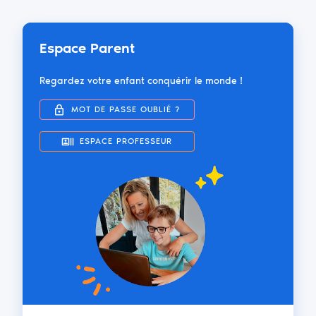
Espace Parent
Regardez votre enfant conquérir le monde !
MOT DE PASSE OUBLIÉ ?
ESPACE PROFESSEUR